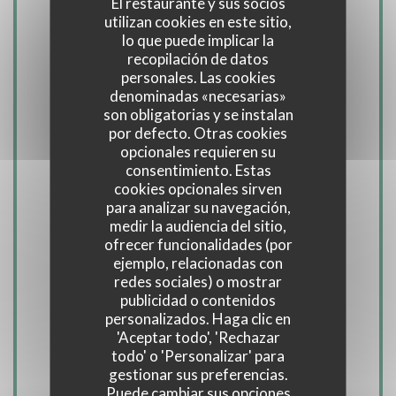
El restaurante y sus socios
utilizan cookies en este sitio,
lo que puede implicar la
recopilación de datos
personales. Las cookies
Cocina
denominadas «necesarias»
Mediterránea, Italiana
son obligatorias y se instalan
por defecto. Otras cookies
opcionales requieren su
Tipo de negocio
consentimiento. Estas
cookies opcionales sirven
Restaurant traditionnel
para analizar su navegación,
medir la audiencia del sitio,
ofrecer funcionalidades (por
Servicios
ejemplo, relacionadas con
Climatización, Privatización, Acceso WiFi,
redes sociales) o mostrar
publicidad o contenidos
Terraza
personalizados. Haga clic en
'Aceptar todo', 'Rechazar
Métodos de pago
todo' o 'Personalizar' para
gestionar sus preferencias.
Contactless Payment, Eurocard/Mastercard,
Puede cambiar sus opciones