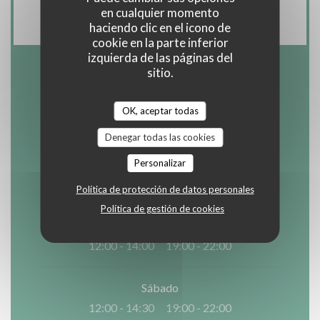
Efectivo, Visa, Cheques, Tarjeta de Crédito
en cualquier momento
haciendo clic en el icono de
cookie en la parte inferior
izquierda de las páginas del
sitio.
Horario de apertura
OK, aceptar todas
Denegar todas las cookies
Lun
-
Mar
Personalizar
Cerrado
Política de protección de datos personales
Política de gestión de cookies
Mie
-
Vie
12:00 - 14:00
19:00 - 22:00
•
Sábado
12:00 - 14:30
19:00 - 22:00
•