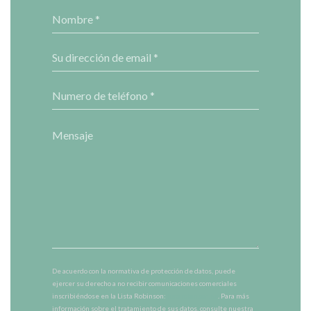
De acuerdo con la normativa de protección de datos, puede
ejercer su derecho a no recibir comunicaciones comerciales
inscribiéndose en la Lista Robinson:
listarobinson.es
. Para más
información sobre el tratamiento de sus datos, consulte nuestra