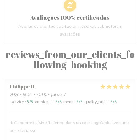
Avaliações 100% certificadas
Apenas os clientes que fizeram reservas submeteram
avaliações
reviews_from_our_clients_fo
llowing_booking
Philippe
D
2026-08-08
- 20:00 - guests 7
service
:
5
/5
ambience
:
5
/5
menu
:
5
/5
quality_price
:
5
/5
Très bonne cuisine italienne dans un cadre agréable avec une
belle terrasse