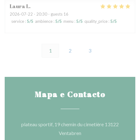
Laura
L
2026-07-22
- 20:30 - guests 16
service
:
5
/5
ambience
:
5
/5
menu
:
5
/5
quality_price
:
5
/5
1
2
3
Mapa e Contacto
plateau sportif, 19 chemin du cimetière 13122
((abre numa nova janela))
Ventabren