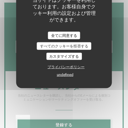
ております。お客様自身でク
ッキー利用の設定および管理
お問い合わせ
ができます。
全てに同意する
すべてのクッキーを拒否する
予約
カスタマイズする
プライバシーポリシー
undefined
ニュースレター
*
当社のニュースレターを購読し、当社からのEメールによる個別コ
ミュニケーションやマーケティングオファーを受け取る。
登録する