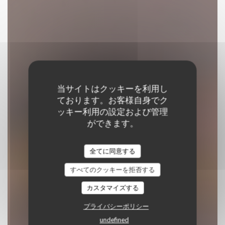
当サイトはクッキーを利用し
ております。お客様自身でク
ッキー利用の設定および管理
La Table de Rina
ができます。
全てに同意する
レストランの伝統
|
VENTABREN
すべてのクッキーを拒否する
カスタマイズする
予約
プライバシーポリシー
undefined