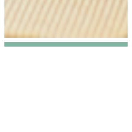
La Table de Rina
イタリアンレストラン、新鮮な高品質の製品、
イタリア製品のみ、ワインリストも...場所はベ
ンタブレンの中心部、スポーツ台地にあり、子
供の遊び場に近い..息をのむような眺め....