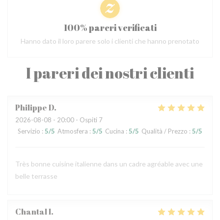
100% pareri verificati
Hanno dato il loro parere solo i clienti che hanno prenotato
I pareri dei nostri clienti
Philippe
D
2026-08-08
- 20:00 - Ospiti 7
Servizio
:
5
/5
Atmosfera
:
5
/5
Cucina
:
5
/5
Qualità / Prezzo
:
5
/5
Très bonne cuisine italienne dans un cadre agréable avec une
belle terrasse
Chantal
I