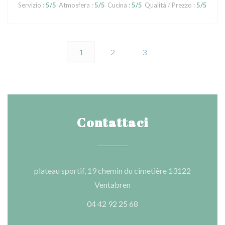
Servizio
:
5
/5
Atmosfera
:
5
/5
Cucina
:
5
/5
Qualità / Prezzo
:
5
/5
1
2
3
Contattaci
plateau sportif, 19 chemin du cimetière 13122
((apre una nuova finestra))
Ventabren
04 42 92 25 68