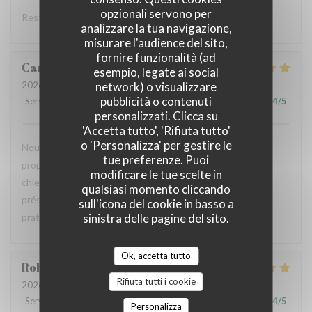
opzionali servono per
Restaurant italien avec une très belle carte, j’adore .
analizzare la tua navigazione,
misurare l'audience del sito,
fornire funzionalità (ad
Camille
M
esempio, legate ai social
2026-07-30
- 20:00 - Ospiti 2
network) o visualizzare
pubblicità o contenuti
Servizio
:
5
/5
Atmosfera
:
5
/5
Cucina
:
5
/5
Qualità / Prezzo
:
4
/5
personalizzati. Clicca su
'Accetta tutto', 'Rifiuta tutto'
o 'Personalizza' per gestire le
Nous avons passé un excellent moment, la carte italienne
tue preferenze. Puoi
propose des plats généreux, la terrasse est adaptée aux
modificare le tue scelte in
chiens et le service est très agréable. Cependant, la carte
qualsiasi momento cliccando
présentée sur une ardoise géante n'est pas des plus
sull'icona del cookie in basso a
pratiques.
sinistra delle pagine del sito.
Ok, accetta tutto
Robin
A
Rifiuta tutti i cookie
2026-07-29
- 20:30 - Ospiti 4
Servizio
:
5
/5
Atmosfera
:
5
/5
Cucina
:
5
/5
Qualità / Prezzo
:
4
/5
Personalizza