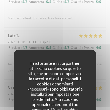
Servizio
:
5
/5
Atmosfera
:
5
/5
Cucina
:
5
/5
Qualità / Prezzo
:
5
/5
Menu excellent, joli cadre, très bon accueil.
Loic
L
2026-08-01
- 13:00 - Ospiti 8
Servizio
:
4
/5
Atmosfera
:
5
/5
Cucina
:
5
/5
Qualità / Prezzo
:
4
/5
Il ristorante e i suoi partner
Au calme sur le plateau, une belle adresse de cuisine italienne
utilizzano cookies su questo
de qualité.
sito, che possono comportare
la raccolta di dati personali. I
cookies denominati
Nathalie
B
«necessari» sono obbligatori e
installati per impostazione
2026-07-31
- 13:00 - Ospiti 2
predefinita. Altri cookies
Servizio
:
5
/5
Atmosfera
:
4
/5
Cucina
:
5
/5
Qualità / Prezzo
:
4
/5
opzionali richiedono il tuo
consenso. Questi cookies