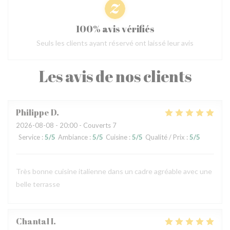
100% avis vérifiés
Seuls les clients ayant réservé ont laissé leur avis
Les avis de nos clients
Philippe
D
2026-08-08
- 20:00 - Couverts 7
Service
:
5
/5
Ambiance
:
5
/5
Cuisine
:
5
/5
Qualité / Prix
:
5
/5
Très bonne cuisine italienne dans un cadre agréable avec une
belle terrasse
Chantal
I