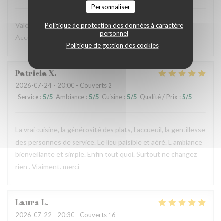
Personnaliser
Valeur sûre de bonne cuisine italienne, cadre charmant.
Politique de protection des données à caractère
personnel
Accueil sympathique.
Politique de gestion des cookies
Patricia
X
2026-07-24
- 20:00 - Couverts 2
Service
:
5
/5
Ambiance
:
5
/5
Cuisine
:
5
/5
Qualité / Prix
:
5
/5
La vrai cuisine, la générosité des plats, l accueuil, la gentillesse
des personnes de service. Le lieu paisible et aéré. L ambiance
bienveillante et simple. Enfin tout quoi. Surtout ne changez
rien . Vraiment. merci
Laura
L
2026-07-22
- 20:30 - Couverts 16