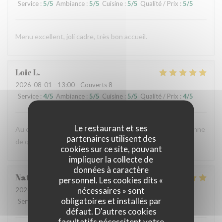
Service
:
5
/5
Ambiance
:
5
/5
Cuisine
:
5
/5
Qualité / Prix
:
5
/5
Menu excellent, joli cadre, très bon accueil.
Loic
L
2026-08-01
- 13:00 - Couverts 8
Service
:
4
/5
Ambiance
:
5
/5
Cuisine
:
5
/5
Qualité / Prix
:
4
/5
Le restaurant et ses
Au calme sur le plateau, une belle adresse de cuisine italienne
partenaires utilisent des
de qualité.
cookies sur ce site, pouvant
impliquer la collecte de
données à caractère
Nathalie
B
personnel. Les cookies dits «
nécessaires » sont
2026-07-31
- 13:00 - Couverts 2
obligatoires et installés par
Service
:
5
/5
Ambiance
:
4
/5
Cuisine
:
5
/5
Qualité / Prix
:
4
/5
défaut. D'autres cookies
facultatifs nécessitent votre