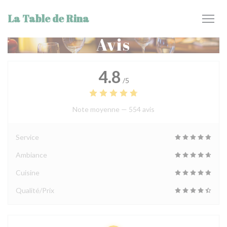
Personnalisation de vos choix en matière de cookies
La Table de Rina
Avis
4.8
/5
Note moyenne —
554 avis
Service
Ambiance
Cuisine
Qualité/Prix