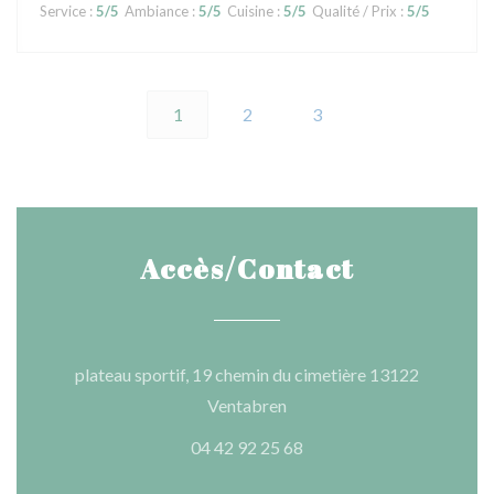
Service
:
5
/5
Ambiance
:
5
/5
Cuisine
:
5
/5
Qualité / Prix
:
5
/5
1
2
3
Accès/Contact
plateau sportif, 19 chemin du cimetière 13122
((ouvre une nouvelle fenêtre
Ventabren
04 42 92 25 68