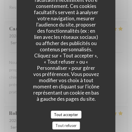
consentement. Ces cookies
Restaurant italien avec une très belle carte, j’adore .
facultatifs servent à analyser
votre navigation, mesurer
l'audience du site, proposer
Camille
M
des fonctionnalités (ex : en
2026-07-30
- 20:00 - Couverts 2
lien avec les réseaux sociaux)
ou afficher des publicités ou
Service
:
5
/5
Ambiance
:
5
/5
Cuisine
:
5
/5
Qualité / Prix
:
4
/5
contenus personnalisés.
Cliquez sur « Tout accepter »,
« Tout refuser » ou «
Nous avons passé un excellent moment, la carte italienne
Personnaliser » pour gérer
propose des plats généreux, la terrasse est adaptée aux
vos préférences. Vous pouvez
chiens et le service est très agréable. Cependant, la carte
modifier vos choix à tout
présentée sur une ardoise géante n'est pas des plus
moment en cliquant sur l'icône
pratiques.
représentant un cookie en bas
à gauche des pages du site.
Robin
A
Tout accepter
2026-07-29
- 20:30 - Couverts 4
Tout refuser
Service
:
5
/5
Ambiance
:
5
/5
Cuisine
:
5
/5
Qualité / Prix
:
4
/5