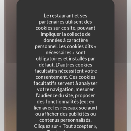
Le restaurant et ses
partenaires utilisent des
cookies sur ce site, pouvant
impliquer la collecte de
données à caractère
personnel. Les cookies dits «
nécessaires » sont
obligatoires et installés par
défaut. D'autres cookies
facultatifs nécessitent votre
consentement. Ces cookies
facultatifs servent à analyser
votre navigation, mesurer
l'audience du site, proposer
La Table de Rina
des fonctionnalités (ex : en
lien avec les réseaux sociaux)
ou afficher des publicités ou
contenus personnalisés.
RESTAURANT TRADITIONNEL
Cliquez sur « Tout accepter »,
|
VENTABREN