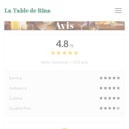
Personnalisation de vos choix en matière de cookies
La Table de Rina
Avis
4.8
/5
Note moyenne —
553 avis
Service
Ambiance
Cuisine
Qualité/Prix