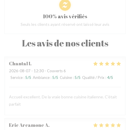
100% avis vérifiés
Seuls les clients ayant réservé ont laissé leur avis
Les avis de nos clients
Chantal
I
2026-08-07
- 12:30 - Couverts 6
Service
:
5
/5
Ambiance
:
5
/5
Cuisine
:
5
/5
Qualité / Prix
:
4
/5
Accueil excellent. De la vraie bonne cuisine italienne. C'était
parfait
Eric Arcamone
A