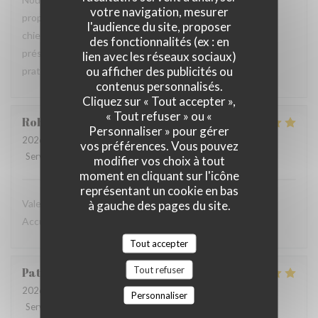
votre navigation, mesurer
propose des plats généreux, la terrasse est adaptée aux
l'audience du site, proposer
chiens et le service est très agréable. Cependant, la carte
des fonctionnalités (ex : en
présentée sur une ardoise géante n'est pas des plus
lien avec les réseaux sociaux)
ou afficher des publicités ou
pratiques.
contenus personnalisés.
Cliquez sur « Tout accepter »,
« Tout refuser » ou «
Robin
A
Personnaliser » pour gérer
2026-07-29
- 20:30 - Couverts 4
vos préférences. Vous pouvez
Service
:
5
/5
Ambiance
:
5
/5
Cuisine
:
5
/5
Qualité / Prix
:
4
/5
modifier vos choix à tout
moment en cliquant sur l'icône
représentant un cookie en bas
Valeur sûre de bonne cuisine italienne, cadre charmant.
à gauche des pages du site.
Accueil sympathique.
Tout accepter
Tout refuser
Patricia
X
2026-07-24
- 20:00 - Couverts 2
Personnaliser
Service
:
5
/5
Ambiance
:
5
/5
Cuisine
:
5
/5
Qualité / Prix
:
5
/5