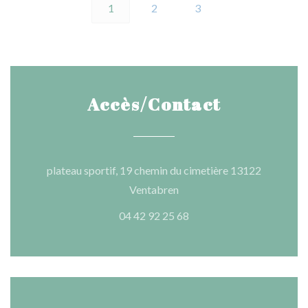
1
2
3
Accès/Contact
plateau sportif, 19 chemin du cimetière 13122
((ouvre une nouvelle fenêtre
Ventabren
04 42 92 25 68